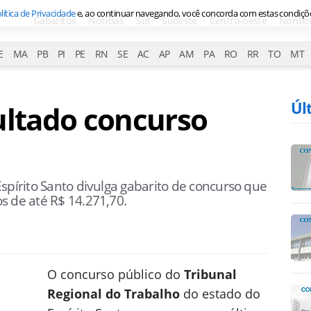
lítica de Privacidade
e, ao continuar navegando, você concorda com estas condiçõ
Gabaritos
Notícias
Sul
Sudeste
Centro-oeste
Nordes
E
MA
PB
PI
PE
RN
SE
AC
AP
AM
PA
RO
RR
TO
MT
Úl
ultado concurso
spírito Santo divulga gabarito de concurso que
s de até R$ 14.271,70.
O concurso público do
Tribunal
Regional do Trabalho
do estado do