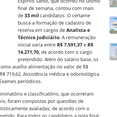
Espírito Santo, que ocorreu no último
final de semana, contou com mais
de
33 mil
candidatos. O certame
busca a formação de cadastro de
reserva em cargos de
Analista e
Técnico Judiciário.
A remuneração
inicial varia entre
R$ 7.591,37
e
R$
14.271,70,
de acordo com o cargo
pretendido. Além do salário base, os
como auxílio alimentação no valor de R$
 R$ 719,62, Assistência médica e odontológica
e Exames periódicos.
liminatório e classificatório, que ocorreram
ro, foram compostas por questões de
tatisticamente avaliadas, de acordo com o
tido. Para todos os candidatos a nota final