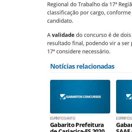
Regional do Trabalho da 17ª Regi
classificação por cargo, conforme 
candidato.
A
validade
do concurso é de dois
resultado final, podendo vir a se
17ª considere necessário.
Notícias relacionadas
ESPÍRITO SANTO
ESPÍRITO
Gabarito Prefeitura
Gabar
de Cariacica-ES 2020
SAAE 