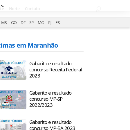
es.
te
Norte
Contato
MS
GO
DF
SP
MG
RJ
ES
timas em Maranhão
Gabarito e resultado
concurso Receita Federal
2023
Gabarito e resultado
concurso MP-SP
2022/2023
Gabarito e resultado
concurso MP-BA 2023