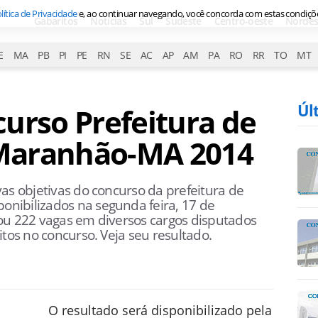
lítica de Privacidade
e, ao continuar navegando, você concorda com estas condiçõ
Gabaritos
Notícias
Sul
Sudeste
Centro-oeste
Nordes
E
MA
PB
PI
PE
RN
SE
AC
AP
AM
PA
RO
RR
TO
MT
Úl
urso Prefeitura de
Maranhão-MA 2014
as objetivas do concurso da prefeitura de
nibilizados na segunda feira, 17 de
ou 222 vagas em diversos cargos disputados
itos no concurso. Veja seu resultado.
O resultado será disponibilizado pela