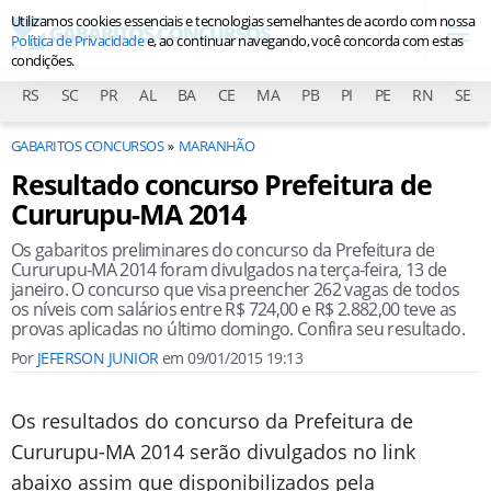
Utilizamos cookies essenciais e tecnologias semelhantes de acordo com nossa
Política de Privacidade
e, ao continuar navegando, você concorda com estas
condições.
RS
SC
PR
AL
BA
CE
MA
PB
PI
PE
RN
SE
GABARITOS CONCURSOS
MARANHÃO
Resultado concurso Prefeitura de
Cururupu-MA 2014
Os gabaritos preliminares do concurso da Prefeitura de
Cururupu-MA 2014 foram divulgados na terça-feira, 13 de
janeiro. O concurso que visa preencher 262 vagas de todos
os níveis com salários entre R$ 724,00 e R$ 2.882,00 teve as
provas aplicadas no último domingo. Confira seu resultado.
Por
JEFERSON JUNIOR
em
09/01/2015 19:13
Os resultados do concurso da Prefeitura de
Cururupu-MA 2014 serão divulgados no link
abaixo assim que disponibilizados pela