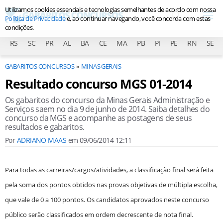
Utilizamos cookies essenciais e tecnologias semelhantes de acordo com nossa
Política de Privacidade
e, ao continuar navegando, você concorda com estas
condições.
RS
SC
PR
AL
BA
CE
MA
PB
PI
PE
RN
SE
GABARITOS CONCURSOS
MINAS GERAIS
Resultado concurso MGS 01-2014
Os gabaritos do concurso da Minas Gerais Administração e
Serviços saem no dia 9 de junho de 2014. Saiba detalhes do
concurso da MGS e acompanhe as postagens de seus
resultados e gabaritos.
Por
ADRIANO MAAS
em
09/06/2014 12:11
Para todas as carreiras/cargos/atividades, a classificação final será feita
pela soma dos pontos obtidos nas provas objetivas de múltipla escolha,
que vale de 0 a 100 pontos. Os candidatos aprovados neste concurso
público serão classificados em ordem decrescente de nota final.