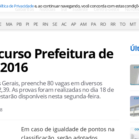
lítica de Privacidade
e, ao continuar navegando, você concorda com estas condiçõ
Gabaritos
Notícias
Sul
Sudeste
Centro-oeste
Nordes
E
MA
PB
PI
PE
RN
SE
AC
AP
AM
PA
RO
RR
TO
MT
Úl
urso Prefeitura de
 2016
 Gerais, preenche 80 vagas em diversos
2,39. As provas foram realizadas no dia 18 de
starão disponíveis nesta segunda-feira.
28
Em caso de igualdade de pontos na
classificação, serão adotados,