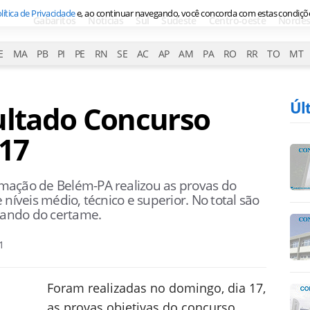
lítica de Privacidade
e, ao continuar navegando, você concorda com estas condiçõ
Gabaritos
Notícias
Sul
Sudeste
Centro-oeste
Nordes
E
MA
PB
PI
PE
RN
SE
AC
AP
AM
PA
RO
RR
TO
MT
Úl
ultado Concurso
17
mação de Belém-PA realizou as provas do
níveis médio, técnico e superior. No total são
ipando do certame.
1
Foram realizadas no domingo, dia 17,
as provas objetivas do concurso