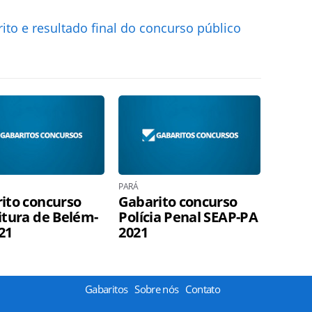
to e resultado final do concurso público
PARÁ
ito concurso
Gabarito concurso
itura de Belém-
Polícia Penal SEAP-PA
21
2021
Gabaritos
Sobre nós
Contato