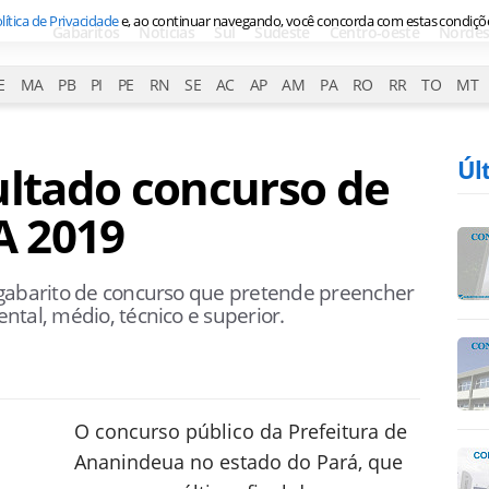
lítica de Privacidade
e, ao continuar navegando, você concorda com estas condiçõ
Gabaritos
Notícias
Sul
Sudeste
Centro-oeste
Nordes
E
MA
PB
PI
PE
RN
SE
AC
AP
AM
PA
RO
RR
TO
MT
Úl
ultado concurso de
A 2019
 gabarito de concurso que pretende preencher
tal, médio, técnico e superior.
O concurso público da Prefeitura de
Ananindeua no estado do Pará, que