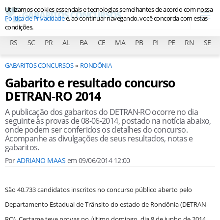
Utilizamos cookies essenciais e tecnologias semelhantes de acordo com nossa
Política de Privacidade
e, ao continuar navegando, você concorda com estas
condições.
RS
SC
PR
AL
BA
CE
MA
PB
PI
PE
RN
SE
GABARITOS CONCURSOS
RONDÔNIA
Gabarito e resultado concurso
DETRAN-RO 2014
A publicação dos gabaritos do DETRAN-RO ocorre no dia
seguinte às provas de 08-06-2014, postado na notícia abaixo,
onde podem ser conferidos os detalhes do concurso.
Acompanhe as divulgações de seus resultados, notas e
gabaritos.
Por
ADRIANO MAAS
em
09/06/2014 12:00
São 40.733 candidatos inscritos no concurso público aberto pelo
Departamento Estadual de Trânsito do estado de Rondônia (DETRAN-
RO). Certame teve
provas no último domingo, dia 8 de junho de 2014,