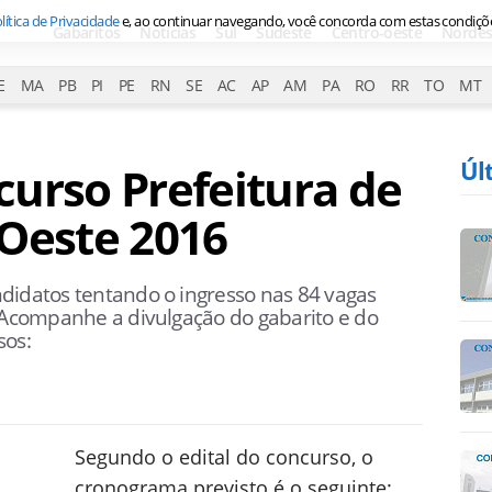
lítica de Privacidade
e, ao continuar navegando, você concorda com estas condiçõ
Gabaritos
Notícias
Sul
Sudeste
Centro-oeste
Nordes
E
MA
PB
PI
PE
RN
SE
AC
AP
AM
PA
RO
RR
TO
MT
Úl
urso Prefeitura de
 Oeste 2016
didatos tentando o ingresso nas 84 vagas
. Acompanhe a divulgação do gabarito e do
sos:
Segundo o edital do concurso, o
cronograma previsto é o seguinte: