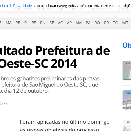
lítica de Privacidade
e, ao continuar navegando, você concorda com estas condiçõ
Gabaritos
Notícias
Sul
Sudeste
Centro-oeste
Nordes
E
MA
PB
PI
PE
RN
SE
AC
AP
AM
PA
RO
RR
TO
MT
Úl
ultado Prefeitura de
Oeste-SC 2014
ubro os gabaritos preliminares das provas
Prefeitura de São Miguel do Oeste-SC, que
, dia 12 de outubro.
0:00
Foram aplicadas no último domingo
as provas objetivas do processo