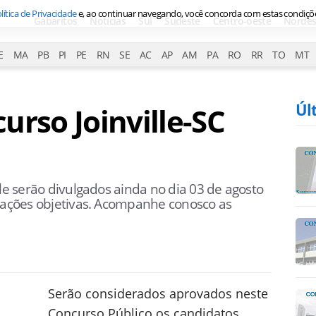
lítica de Privacidade
e, ao continuar navegando, você concorda com estas condiçõ
Gabaritos
Notícias
Sul
Sudeste
Centro-oeste
Nordes
E
MA
PB
PI
PE
RN
SE
AC
AP
AM
PA
RO
RR
TO
MT
Úl
urso Joinville-SC
lle serão divulgados ainda no dia 03 de agosto
liações objetivas. Acompanhe conosco as
Serão considerados aprovados neste
Concurso Público os candidatos