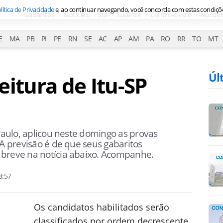
lítica de Privacidade
e, ao continuar navegando, você concorda com estas condiçõ
Gabaritos
Notícias
Sul
Sudeste
Centro-oeste
Nordes
E
MA
PB
PI
PE
RN
SE
AC
AP
AM
PA
RO
RR
TO
MT
Úl
eitura de Itu-SP
 Paulo, aplicou neste domingo as provas
 A previsão é de que seus gabaritos
 breve na notícia abaixo. Acompanhe.
8:57
Os candidatos habilitados serão
classificados por ordem decrescente