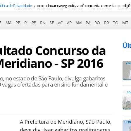
lítica de Privacidade
e, ao continuar navegando, você concorda com estas condiçõ
Gabaritos
Notícias
Sul
Sudeste
Centro-oeste
Nordes
E
MA
PB
PI
PE
RN
SE
AC
AP
AM
PA
RO
RR
TO
MT
Úl
ultado Concurso da
Meridiano - SP 2016
o, no estado de São Paulo, divulga gabaritos
0 vagas ofertadas para ensino fundamental e
A Prefeitura de Meridiano, São Paulo,
deve divulgar gabaritos preliminares