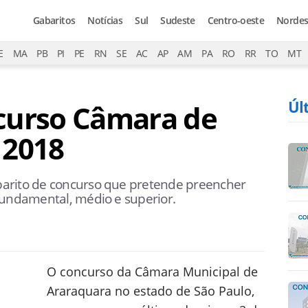
Gabaritos
Notícias
Sul
Sudeste
Centro-oeste
Nordes
E
MA
PB
PI
PE
RN
SE
AC
AP
AM
PA
RO
RR
TO
MT
Úl
curso Câmara de
 2018
arito de concurso que pretende preencher
fundamental, médio e superior.
O concurso da Câmara Municipal de
Araraquara no estado de São Paulo,