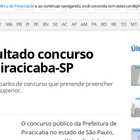
lítica de Privacidade
e, ao continuar navegando, você concorda com estas condiçõ
Gabaritos
Notícias
Sul
Sudeste
Centro-oeste
Nordes
E
MA
PB
PI
PE
RN
SE
AC
AP
AM
PA
RO
RR
TO
MT
Úl
ultado concurso
Piracicaba-SP
gabarito de concurso que pretende preencher
superior.
O concurso público da Prefeitura de
Piracicaba no estado de São Paulo,