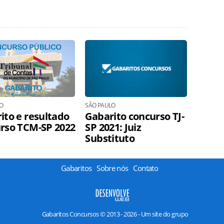
O
SÃO PAULO
ito e resultado
Gabarito concurso TJ-
rso TCM-SP 2022
SP 2021: Juiz
Substituto
Gabaritos
Sobre nós
Contato
Gabaritos Concursos © 2013 - 2026 - Um site do grupo