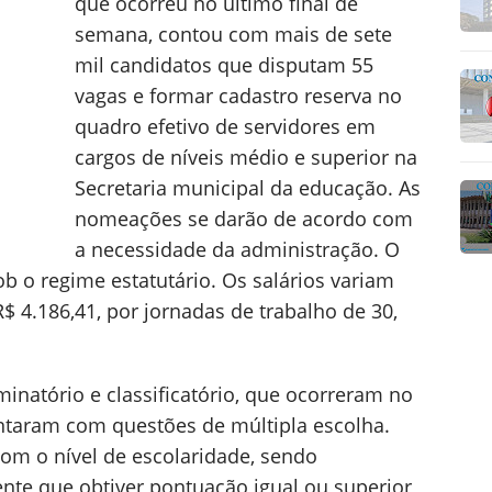
que ocorreu no último final de
semana, contou com mais de sete
mil candidatos que disputam 55
vagas e formar cadastro reserva no
quadro efetivo de servidores em
cargos de níveis médio e superior na
Secretaria municipal da educação. As
nomeações se darão de acordo com
a necessidade da administração. O
ob o regime estatutário. Os salários variam
R$ 4.186,41, por jornadas de trabalho de 30,
iminatório e classificatório, que ocorreram no
ntaram com questões de múltipla escolha.
com o nível de escolaridade, sendo
nte que obtiver pontuação igual ou superior