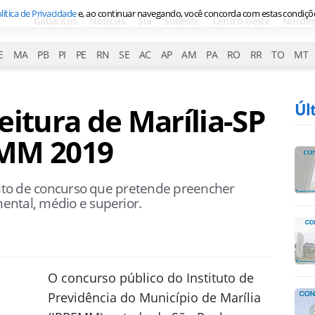
lítica de Privacidade
e, ao continuar navegando, você concorda com estas condiçõ
Gabaritos
Notícias
Sul
Sudeste
Centro-oeste
Nordes
E
MA
PB
PI
PE
RN
SE
AC
AP
AM
PA
RO
RR
TO
MT
Úl
eitura de Marília-SP
EMM 2019
arito de concurso que pretende preencher
ental, médio e superior.
O concurso público do Instituto de
Previdência do Município de Marília