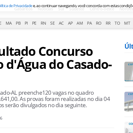
lítica de Privacidade
e, ao continuar navegando, você concorda com estas condiçõ
Gabaritos
Notícias
Sul
Sudeste
Centro-oeste
Nordes
E
MA
PB
PI
PE
RN
SE
AC
AP
AM
PA
RO
RR
TO
MT
Úl
sultado Concurso
o d'Água do Casado-
asado-AL preenche120 vagas no quadro
.641,00. As provas foram realizadas no dia 04
s serão divulgados no dia seguinte.
06