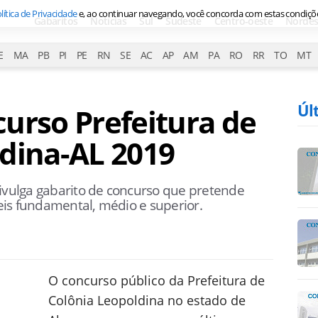
lítica de Privacidade
e, ao continuar navegando, você concorda com estas condiçõ
Gabaritos
Notícias
Sul
Sudeste
Centro-oeste
Nordes
E
MA
PB
PI
PE
RN
SE
AC
AP
AM
PA
RO
RR
TO
MT
Úl
urso Prefeitura de
dina-AL 2019
divulga gabarito de concurso que pretende
is fundamental, médio e superior.
O concurso público da Prefeitura de
Colônia Leopoldina no estado de