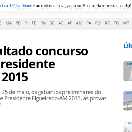
lítica de Privacidade
e, ao continuar navegando, você concorda com estas condiçõ
Gabaritos
Notícias
Sul
Sudeste
Centro-oeste
Nordes
E
MA
PB
PI
PE
RN
SE
AC
AP
AM
PA
RO
RR
TO
MT
Úl
ultado concurso
Presidente
 2015
 25 de maio, os gabaritos preliminares do
de Presidente Figueiredo-AM 2015, as provas
.