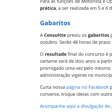
Para as funções de Motorista e O
prática
, a ser realizada em 5 e 6
Gabaritos
A
Consultte
previu os
gabaritos
p
outubro. Serão 48 horas de prazo 
O
resultado
final do concurso é 
certame será de dois anos a part
prorrogado uma vez pelo mesmo pe
administração vigente no municíp
Curta nossa
página no Facebook
p
converse, troque ideias com outro
Acompanhe aqui a divulgação do 