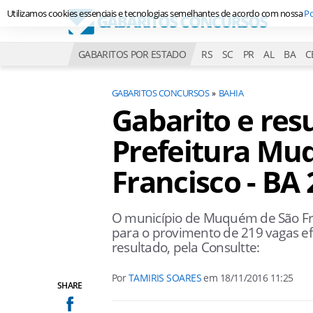
Utilizamos cookies essenciais e tecnologias semelhantes de acordo com nossa
Po
GABARITOS POR ESTADO
RS
SC
PR
AL
BA
C
GABARITOS CONCURSOS
BAHIA
Gabarito e res
Prefeitura Mu
Francisco - BA
O município de Muquém de São Fran
para o provimento de 219 vagas ef
resultado, pela Consultte:
Por
TAMIRIS SOARES
em
18/11/2016 11:25
SHARE