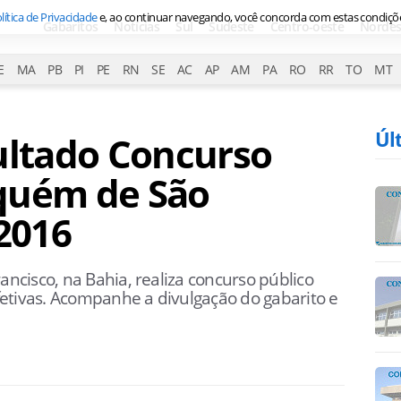
lítica de Privacidade
e, ao continuar navegando, você concorda com estas condiçõ
Gabaritos
Notícias
Sul
Sudeste
Centro-oeste
Nordes
E
MA
PB
PI
PE
RN
SE
AC
AP
AM
PA
RO
RR
TO
MT
Úl
ultado Concurso
quém de São
 2016
cisco, na Bahia, realiza concurso público
etivas. Acompanhe a divulgação do gabarito e