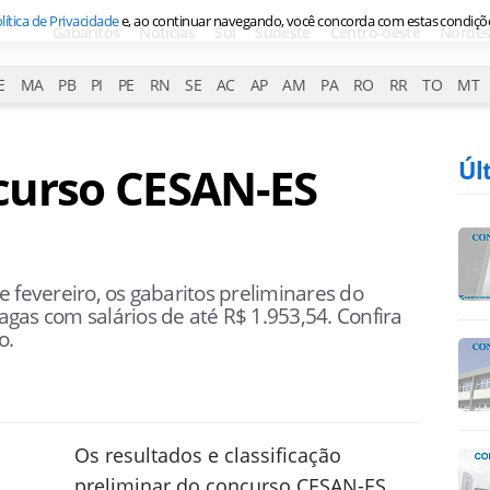
lítica de Privacidade
e, ao continuar navegando, você concorda com estas condiçõ
Gabaritos
Notícias
Sul
Sudeste
Centro-oeste
Nordes
E
MA
PB
PI
PE
RN
SE
AC
AP
AM
PA
RO
RR
TO
MT
Úl
curso CESAN-ES
 fevereiro, os gabaritos preliminares do
gas com salários de até R$ 1.953,54. Confira
o.
Os resultados e classificação
preliminar do concurso CESAN-ES