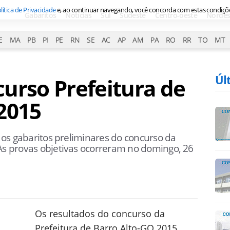
lítica de Privacidade
e, ao continuar navegando, você concorda com estas condiçõ
Gabaritos
Notícias
Sul
Sudeste
Centro-oeste
Nordes
E
MA
PB
PI
PE
RN
SE
AC
AP
AM
PA
RO
RR
TO
MT
Úl
urso Prefeitura de
2015
, os gabaritos preliminares do concurso da
 As provas objetivas ocorreram no domingo, 26
Os resultados do concurso da
Prefeitura de Barro Alto-GO 2015