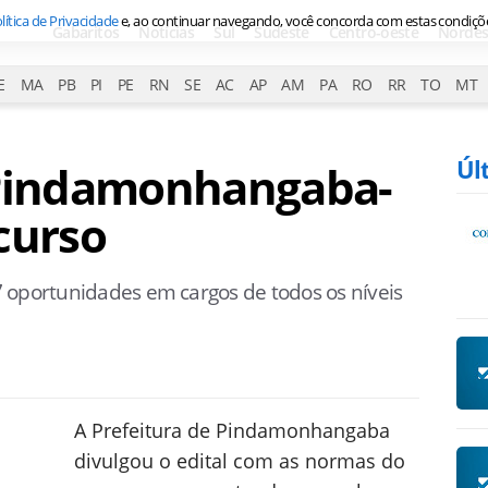
lítica de Privacidade
e, ao continuar navegando, você concorda com estas condiçõ
Gabaritos
Notícias
Sul
Sudeste
Centro-oeste
Nordes
E
MA
PB
PI
PE
RN
SE
AC
AP
AM
PA
RO
RR
TO
MT
Úl
 Pindamonhangaba-
curso
 oportunidades em cargos de todos os níveis
A Prefeitura de Pindamonhangaba
divulgou o edital com as normas do