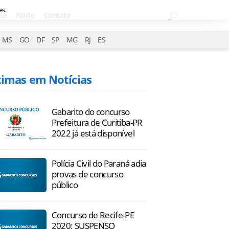
es.
te
Norte
Contato
MS
GO
DF
SP
MG
RJ
ES
timas em Notícias
Gabarito do concurso
Prefeitura de Curitiba-PR
2022 já está disponível
Polícia Civil do Paraná adia
provas de concurso
público
Concurso de Recife-PE
2020: SUSPENSO