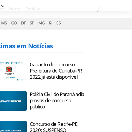
es.
te
Norte
Contato
MS
GO
DF
SP
MG
RJ
ES
timas em Notícias
Gabarito do concurso
Prefeitura de Curitiba-PR
2022 já está disponível
Polícia Civil do Paraná adia
provas de concurso
público
Concurso de Recife-PE
2020: SUSPENSO