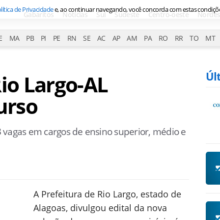
lítica de Privacidade
e, ao continuar navegando, você concorda com estas condiçõ
Gabaritos
Notícias
Sul
Sudeste
Centro-oeste
Nordes
E
MA
PB
PI
PE
RN
SE
AC
AP
AM
PA
RO
RR
TO
MT
Úl
Rio Largo-AL
urso
 vagas em cargos de ensino superior, médio e
A Prefeitura de Rio Largo, estado de
Alagoas, divulgou edital da nova