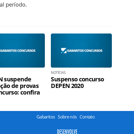
al período.
NOTÍCIAS
N suspende
Suspenso concurso
ação de provas
DEPEN 2020
ncurso: confira
Gabaritos
Sobre nós
Contato