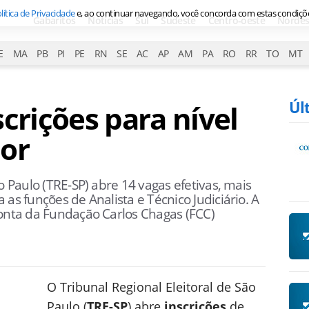
lítica de Privacidade
e, ao continuar navegando, você concorda com estas condiçõ
Gabaritos
Notícias
Sul
Sudeste
Centro-oeste
Nordes
E
MA
PB
PI
PE
RN
SE
AC
AP
AM
PA
RO
RR
TO
MT
Úl
crições para nível
ior
o Paulo (TRE-SP) abre 14 vagas efetivas, mais
as funções de Analista e Técnico Judiciário. A
conta da Fundação Carlos Chagas (FCC)
O Tribunal Regional Eleitoral de São
Paulo (
TRE-SP
) abre
inscrições
de