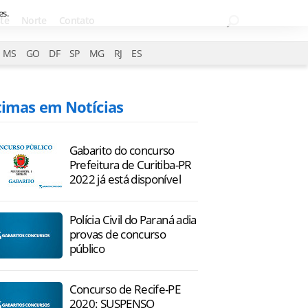
es.
te
Norte
Contato
MS
GO
DF
SP
MG
RJ
ES
timas em Notícias
Gabarito do concurso
Prefeitura de Curitiba-PR
2022 já está disponível
Polícia Civil do Paraná adia
provas de concurso
público
Concurso de Recife-PE
2020: SUSPENSO