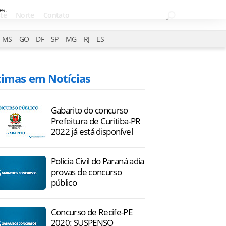
es.
te
Norte
Contato
MS
GO
DF
SP
MG
RJ
ES
timas em Notícias
Gabarito do concurso
Prefeitura de Curitiba-PR
2022 já está disponível
Polícia Civil do Paraná adia
provas de concurso
público
Concurso de Recife-PE
2020: SUSPENSO