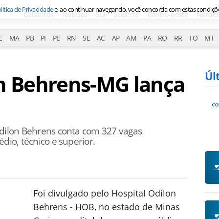
lítica de Privacidade
e, ao continuar navegando, você concorda com estas condiçõ
Gabaritos
Notícias
Sul
Sudeste
Centro-oeste
Nordes
E
MA
PB
PI
PE
RN
SE
AC
AP
AM
PA
RO
RR
TO
MT
Úl
on Behrens-MG lança
Odilon Behrens conta com 327 vagas
dio, técnico e superior.
Foi divulgado pelo Hospital Odilon
Behrens - HOB, no estado de Minas