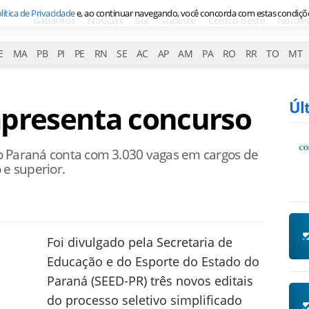
lítica de Privacidade
e, ao continuar navegando, você concorda com estas condiçõ
Gabaritos
Notícias
Sul
Sudeste
Centro-oeste
Nordes
E
MA
PB
PI
PE
RN
SE
AC
AP
AM
PA
RO
RR
TO
MT
Úl
apresenta concurso
o Paraná conta com 3.030 vagas em cargos de
 e superior.
Foi divulgado pela Secretaria de
Educação e do Esporte do Estado do
Paraná (SEED-PR) três novos editais
do processo seletivo simplificado