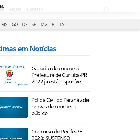
es.
te
Norte
Contato
MS
GO
DF
SP
MG
RJ
ES
timas em Notícias
Gabarito do concurso
Prefeitura de Curitiba-PR
2022 já está disponível
Polícia Civil do Paraná adia
provas de concurso
público
Concurso de Recife-PE
2020: SUSPENSO