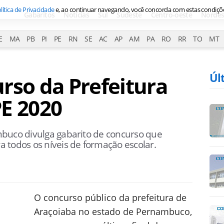
lítica de Privacidade
e, ao continuar navegando, você concorda com estas condiçõ
Gabaritos
Notícias
Sul
Sudeste
Centro-oeste
Nordes
E
MA
PB
PI
PE
RN
SE
AC
AP
AM
PA
RO
RR
TO
MT
Úl
rso da Prefeitura
E 2020
mbuco divulga gabarito de concurso que
 todos os níveis de formação escolar.
O concurso público da prefeitura de
Araçoiaba no estado de Pernambuco,