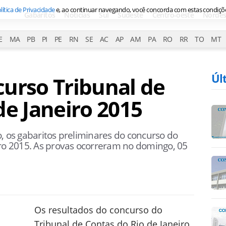
lítica de Privacidade
e, ao continuar navegando, você concorda com estas condiçõ
Gabaritos
Notícias
Sul
Sudeste
Centro-oeste
Nordes
E
MA
PB
PI
PE
RN
SE
AC
AP
AM
PA
RO
RR
TO
MT
Úl
urso Tribunal de
de Janeiro 2015
, os gabaritos preliminares do concurso do
iro 2015. As provas ocorreram no domingo, 05
Os resultados do concurso do
Tribunal de Contas do Rio de Janeiro