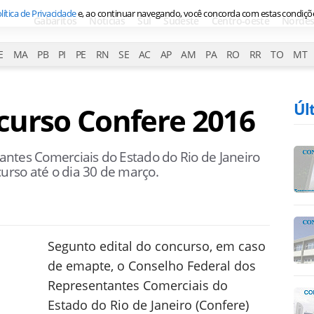
lítica de Privacidade
e, ao continuar navegando, você concorda com estas condiçõ
Gabaritos
Notícias
Sul
Sudeste
Centro-oeste
Nordes
E
MA
PB
PI
PE
RN
SE
AC
AP
AM
PA
RO
RR
TO
MT
Úl
curso Confere 2016
ntes Comerciais do Estado do Rio de Janeiro
curso até o dia 30 de março.
Segunto edital do concurso, em caso
de emapte, o Conselho Federal dos
Representantes Comerciais do
Estado do Rio de Janeiro (Confere)