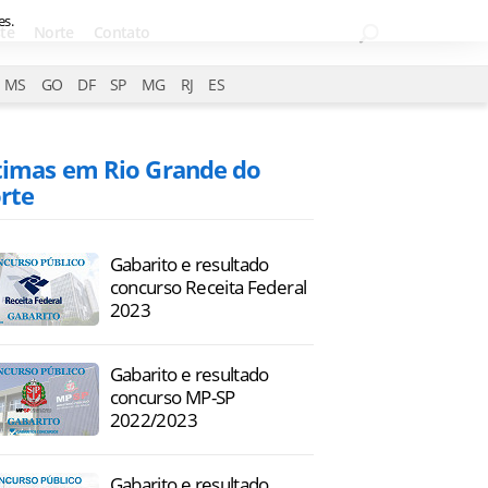
es.
te
Norte
Contato
MS
GO
DF
SP
MG
RJ
ES
timas em Rio Grande do
rte
Gabarito e resultado
concurso Receita Federal
2023
Gabarito e resultado
concurso MP-SP
2022/2023
Gabarito e resultado