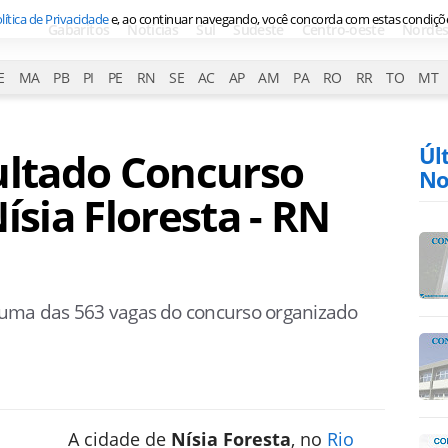
lítica de Privacidade
e, ao continuar navegando, você concorda com estas condiçõ
Gabaritos
Notícias
Sul
Sudeste
Centro-oeste
Nordes
E
MA
PB
PI
PE
RN
SE
AC
AP
AM
PA
RO
RR
TO
MT
Úl
ultado Concurso
No
ísia Floresta - RN
 uma das 563 vagas do concurso organizado
A cidade de
Nísia Foresta
, no
Rio