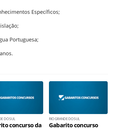
nhecimentos Específicos;
islação;
ngua Portuguesa;
 anos.
DE DO SUL
RIO GRANDE DO SUL
ito concurso da
Gabarito concurso