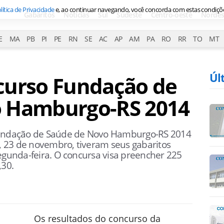
lítica de Privacidade
e, ao continuar navegando, você concorda com estas condiçõ
Gabaritos
Notícias
Sul
Sudeste
Centro-oeste
Nordes
E
MA
PB
PI
PE
RN
SE
AC
AP
AM
PA
RO
RR
TO
MT
Úl
curso Fundação de
o Hamburgo-RS 2014
 Fundação de Saúde de Novo Hamburgo-RS 2014
 23 de novembro, tiveram seus gabaritos
egunda-feira. O concursa visa preencher 225
,30.
Os resultados do concurso da