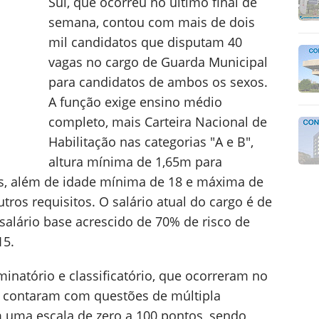
Sul, que ocorreu no último final de
semana, contou com mais de dois
mil candidatos que disputam 40
vagas no cargo de Guarda Municipal
para candidatos de ambos os sexos.
A função exige ensino médio
completo, mais Carteira Nacional de
Habilitação nas categorias "A e B",
altura mínima de 1,65m para
, além de idade mínima de 18 e máxima de
tros requisitos. O salário atual do cargo é de
 salário base acrescido de 70% de risco de
15.
iminatório e classificatório, que ocorreram no
 contaram com questões de múltipla
m uma escala de zero a 100 pontos, sendo