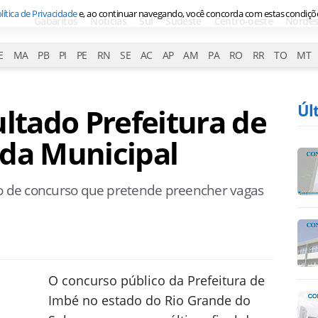
lítica de Privacidade
e, ao continuar navegando, você concorda com estas condiçõ
Gabaritos
Notícias
Sul
Sudeste
Centro-oeste
Nordes
E
MA
PB
PI
PE
RN
SE
AC
AP
AM
PA
RO
RR
TO
MT
Úl
ultado Prefeitura de
rda Municipal
to de concurso que pretende preencher vagas
O concurso público da Prefeitura de
Imbé no estado do Rio Grande do