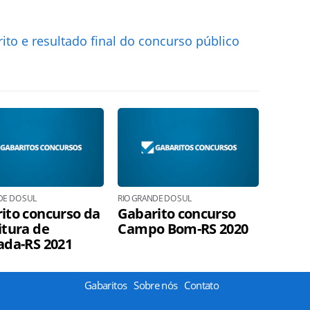
to e resultado final do concurso público
DE DO SUL
RIO GRANDE DO SUL
ito concurso da
Gabarito concurso
itura de
Campo Bom-RS 2020
ada-RS 2021
Gabaritos
Sobre nós
Contato