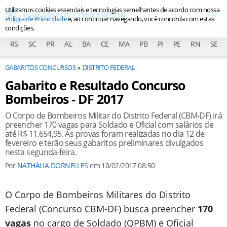
Utilizamos cookies essenciais e tecnologias semelhantes de acordo com nossa
Política de Privacidade
e, ao continuar navegando, você concorda com estas
condições.
RS
SC
PR
AL
BA
CE
MA
PB
PI
PE
RN
SE
GABARITOS CONCURSOS
DISTRITO FEDERAL
Gabarito e Resultado Concurso
Bombeiros - DF 2017
O Corpo de Bombeiros Militar do Distrito Federal (CBM-DF) irá
preencher 170 vagas para Soldado e Oficial com salários de
até R$ 11.654,95. As provas foram realizadas no dia 12 de
fevereiro e terão seus gabaritos preliminares divulgados
nesta segunda-feira.
Por
NATHÁLIA DORNELLES
em
10/02/2017 08:50
O Corpo de Bombeiros Militares do Distrito
Federal (Concurso CBM-DF) busca preencher
170
vagas
no cargo de Soldado (QPBM) e Oficial