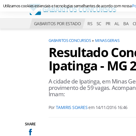
Utilizamos cookies essenciais e tecnologias semelhantes de acordo com nossa
Po
GABARITOS POR ESTADO
RS
SC
PR
AL
BA
C
GABARITOS CONCURSOS
MINAS GERAIS
Resultado Conc
Ipatinga - MG 
A cidade de Ipatinga, em Minas Ger
provimento de 59 vagas. Acompanhe
Imam:
Por
TAMIRIS SOARES
em
14/11/2016 16:46
SHARE