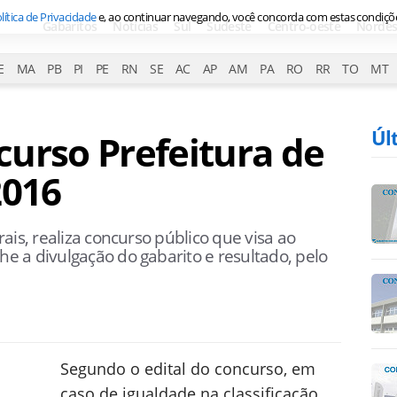
lítica de Privacidade
e, ao continuar navegando, você concorda com estas condiçõ
Gabaritos
Notícias
Sul
Sudeste
Centro-oeste
Nordes
E
MA
PB
PI
PE
RN
SE
AC
AP
AM
PA
RO
RR
TO
MT
Úl
urso Prefeitura de
2016
ais, realiza concurso público que visa ao
 a divulgação do gabarito e resultado, pelo
Segundo o edital do concurso, em
caso de igualdade na classificação,