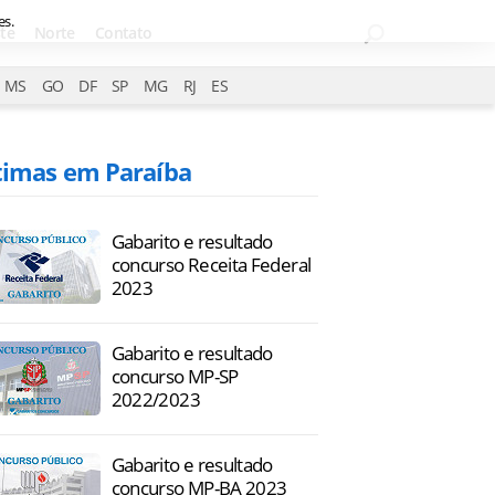
es.
te
Norte
Contato
MS
GO
DF
SP
MG
RJ
ES
timas em Paraíba
Gabarito e resultado
concurso Receita Federal
2023
Gabarito e resultado
concurso MP-SP
2022/2023
Gabarito e resultado
concurso MP-BA 2023