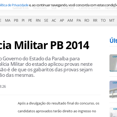
lítica de Privacidade
e, ao continuar navegando, você concorda com estas condiçõ
Gabaritos
Notícias
Sul
Sudeste
Centro-oeste
Nordes
E
MA
PB
PI
PE
RN
SE
AC
AP
AM
PA
RO
RR
TO
MT
Úl
ia Militar PB 2014
o Governo do Estado da Paraíba para
lícia Militar do estado aplicou provas neste
são é de que os gabaritos das provas sejam
ação das mesmas.
3:26
Após a divulgação do resultado final do concurso, os
candidatos aprovados terão direito ao ingresso no